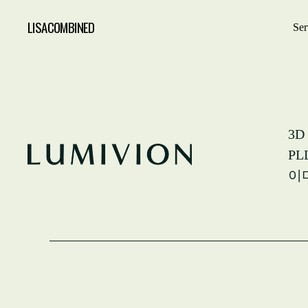
LISACOMBINED
Ser
3
P
이